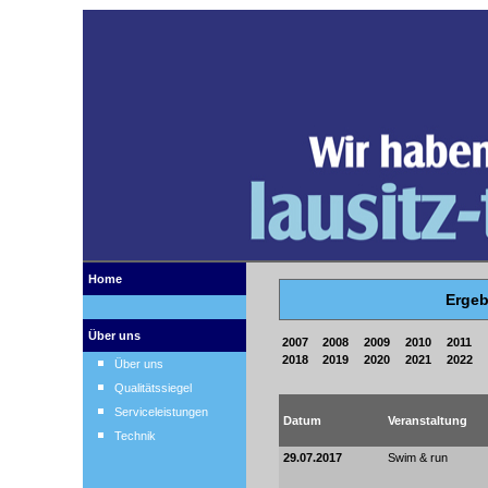
Home
Ergeb
Über uns
2007
2008
2009
2010
2011
2018
2019
2020
2021
2022
Über uns
Qualitätssiegel
Serviceleistungen
Datum
Veranstaltung
Technik
29.07.2017
Swim & run