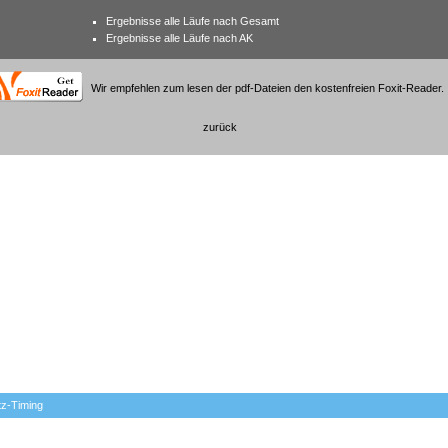
Ergebnisse alle Läufe nach Gesamt
Ergebnisse alle Läufe nach AK
Wir empfehlen zum lesen der pdf-Dateien den kostenfreien Foxit-Reader.
zurück
tz-Timing