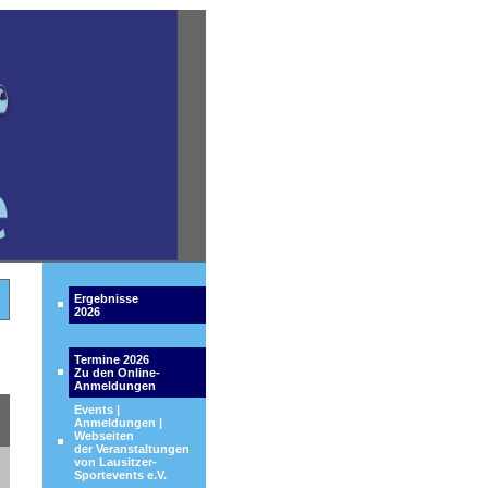
Ergebnisse
2026
Termine 2026
Zu den Online-
Anmeldungen
Events |
Anmeldungen |
Webseiten
der Veranstaltungen
von Lausitzer-
Sportevents e.V.